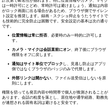
計次第で匿名性が崩れます。特に位置情報やカメラ、マイク
は一時許可にとどめ、常時許可は避けましょう。通知は内容
がロック画面に出る場合があるため、ブラウザ側でサイレン
ト設定を推奨します。録画・スクショ抑止をうたうサイトで
も技術的に完全防止は困難です。安全設定の基本は次の通り
です。
位置情報は常に拒否
、必要時のみ一時的に許可しま
す。
カメラ・マイクは会話直前にオン
、終了後にブラウザ
権限をオフに戻します。
通知はサイト単位でブロック
し、見逃し防止はアプリ
側ではなくブラウザのバッジのみで代替します。
外部リンクは開かない
、ファイル送受信はしないを原
則にします。
権限を切っても発言内容や時間帯で個人が推測されることが
あります。会話の粒度を落とし、居住地や通学経路、勤務先
が連想される固有名詞は避けると安全です。