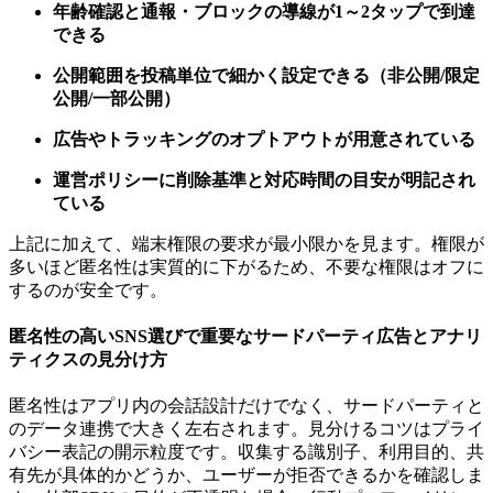
年齢確認と通報・ブロックの導線が1～2タップで到達
できる
公開範囲を投稿単位で細かく設定できる（非公開/限定
公開/一部公開）
広告やトラッキングのオプトアウトが用意されている
運営ポリシーに削除基準と対応時間の目安が明記され
ている
上記に加えて、端末権限の要求が最小限かを見ます。権限が
多いほど匿名性は実質的に下がるため、不要な権限はオフに
するのが安全です。
匿名性の高いSNS選びで重要なサードパーティ広告とアナリ
ティクスの見分け方
匿名性はアプリ内の会話設計だけでなく、サードパーティと
のデータ連携で大きく左右されます。見分けるコツはプライ
バシー表記の開示粒度です。収集する識別子、利用目的、共
有先が具体的かどうか、ユーザーが拒否できるかを確認しま