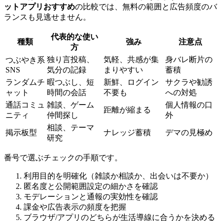
ットアプリおすすめ
の比較では、無料の範囲と広告頻度のバ
ランスも見逃せません。
代表的な使い
種類
強み
注意点
方
独り言投稿、
気軽、共感が集
身バレ断片の
つぶやき系
SNS
気分の記録
まりやすい
蓄積
ランダムチ
暇つぶし、短
新鮮、ログイン
サクラや勧誘
ャット
時間の会話
不要も
への対処
通話コミュ
雑談、ゲーム
個人情報の口
距離が縮まる
ニティ
仲間探し
外
相談、テーマ
掲示板型
ナレッジ蓄積
デマの見極め
研究
番号で選ぶチェックの手順です。
利用目的を明確化（雑談か相談か、出会いは不要か）
匿名度と公開範囲設定の細かさを確認
モデレーションと通報の実効性を確認
課金や広告表示の頻度を把握
ブラウザ/アプリのどちらが生活導線に合うかを決める