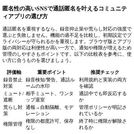
匿名性の高いSNSで通話匿名を叶えるコミュニテ
ィアプリの選び方
通話匿名を重視するなら、録音抑止策や荒らし対応の強度で
選ぶと失敗しません。機能の過不足を比較し、初期設定でプ
ライバシーが守られるかを重視します。ブラウザ版とアプリ
版の両対応は利便性が高い一方で、通知や権限が増えるため
管理のしやすさもポイントです。以下の比較表を参考に、使
い方に合うものを選びましょう。
評価軸
重要ポイント
推奨チェック
録音禁止
録音検知/警告、通話ル
利用規約と実装の両方
対策
ームの水印
を確認
ミュート/
相手ミュート、ワンタ
通話中でも即反応する
遮断
ップ退室
か
荒らし対
通報→自動隔離、モデ
管理ポリシーが明記さ
策
レーション
れているか
権限の都度許可、保存
終了時に権限が解除さ
権限管理
なし
れるか