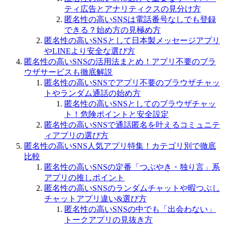
ティ広告とアナリティクスの見分け方
匿名性の高いSNSは電話番号なしでも登録
できる？始め方の見極め方
匿名性の高いSNSとして日本製メッセージアプリ
やLINEより安全な選び方
匿名性の高いSNSの活用法まとめ！アプリ不要のブラ
ウザサービスも徹底解説
匿名性の高いSNSでアプリ不要のブラウザチャッ
トやランダム通話の始め方
匿名性の高いSNSとしてのブラウザチャッ
ト！危険ポイントと安全設定
匿名性の高いSNSで通話匿名を叶えるコミュニテ
ィアプリの選び方
匿名性の高いSNS人気アプリ特集！カテゴリ別で徹底
比較
匿名性の高いSNSの定番「つぶやき・独り言」系
アプリの推しポイント
匿名性の高いSNSのランダムチャットや暇つぶし
チャットアプリ違い&選び方
匿名性の高いSNSの中でも「出会わない」
トークアプリの見抜き方