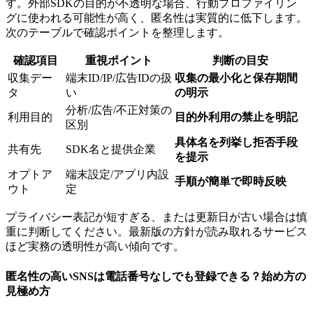
す。外部SDKの目的が不透明な場合、行動プロファイリン
グに使われる可能性が高く、匿名性は実質的に低下します。
次のテーブルで確認ポイントを整理します。
確認項目
重視ポイント
判断の目安
収集デー
端末ID/IP/広告IDの扱
収集の最小化と保存期間
タ
い
の明示
分析/広告/不正対策の
利用目的
目的外利用の禁止を明記
区別
具体名を列挙し拒否手段
共有先
SDK名と提供企業
を提示
オプトア
端末設定/アプリ内設
手順が簡単で即時反映
ウト
定
プライバシー表記が短すぎる、または更新日が古い場合は慎
重に判断してください。最新版の方針が読み取れるサービス
ほど実務の透明性が高い傾向です。
匿名性の高いSNSは電話番号なしでも登録できる？始め方の
見極め方