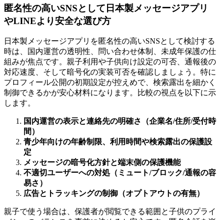
匿名性の高いSNSとして日本製メッセージアプリ
やLINEより安全な選び方
日本製メッセージアプリを匿名性の高いSNSとして検討する
時は、国内運営の透明性、問い合わせ体制、未成年保護の仕
組みが焦点です。親子利用や子供向け設定の可否、通報後の
対応速度、そして暗号化の実装可否を確認しましょう。特に
プロフィール公開の初期設定が控えめで、検索露出を細かく
制御できるかが安心材料になります。比較の視点を以下に示
します。
国内運営の表示と連絡先の明確さ（企業名/住所/受付時
間）
青少年向けの年齢制限、利用時間や検索露出の保護設
定
メッセージの暗号化方針と端末側の保護機能
不適切ユーザーへの対処（ミュート/ブロック/通報の容
易さ）
広告とトラッキングの制御（オプトアウトの有無）
親子で使う場合は、保護者が閲覧できる範囲と子供のプライ