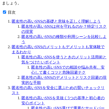
ましょう。
目次
匿名性の高いSNSの基礎と意味を正しく理解しよう
匿名性が高いSNSは何を守れるのか？特定リスク
の現実
匿名性の高いSNSの種類や利用シーンを比較しよ
う
匿名性の高いSNSのメリットもデメリットも実体験で
まるわかり
匿名性の高いSNSを使うときのメリット活用術と
気をつけたいポイント
匿名性の高いSNSでの相談や悩み共有、安
心して書くコツと危険回避テク
匿名性の高いSNSのデメリットとリスク回避の現
実的な手順
匿名性の高いSNSを安全に選ぶための賢いチェックリ
スト
匿名性の高いSNSを見抜く5つの基準と初心者の
安心ポイント
匿名性の高いSNS選びで重要なサードパー