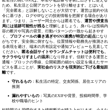
匿名性の高いSNSは、本名や電話番号を表に出さずに使える
ため、私生活と公開アカウントを切り離せます。とはいえ
「完全匿名」と誤解しないことが大切です。運営は規約や法
令に基づき、ログやIPなどの技術情報を把握する場合があり
ます。つまり、ユーザー同士からは匿名でも、
運営や捜査当
局には追跡可能性が残る
と理解しましょう。身バレは投稿内
容の断片や写真の背景、行動パターンの一致から起きやす
く、
プロフィールの書き過ぎやSNS連携が特定の起点
になり
がちです。安全側に倒すなら、位置情報や勤務先が推測され
る表現を避け、端末の共有設定や通知プレビューも見直して
ください。
匿名会話サイトやランダムチャットは便利でも、
サクラやなりすましの温床
になり得ます。信頼できる運営と
通報・ブロックの導線、公開範囲の細かい設定を備えたサー
ビスを選ぶことが、
実社会のリスクを現実的に下げる最短距
離
です。
守れるもの
：私生活の特定、交友関係、居住エリアの
推測
漏れやすいもの
：写真のEXIFや背景、投稿時間帯、学
校や職場のヒント
短時間でも習慣化すると情報断片が積み上がります。小さな