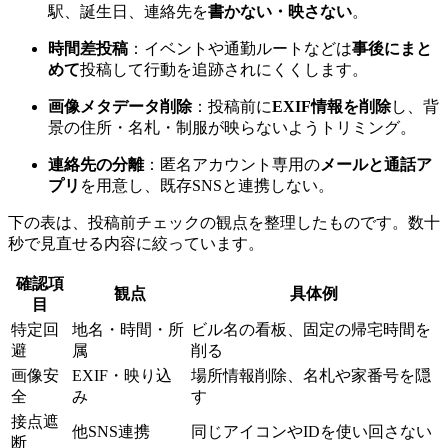
駅、誕生日、連絡先を
書かない・映さない
。
時間差投稿
：イベントや通勤ルートなどは
事後にまと
めて
投稿して行動を追跡されにくくします。
画像メタデータ削除
：投稿前に
EXIF情報を削除
し、背
景の住所・名札・制服が映らないようトリミング。
連絡先の分離
：匿名アカウント専用の
メールと通話ア
プリ
を用意し、既存SNSと連携しない。
下の表は、投稿前チェックの観点を整理したものです。数十
秒で見直せる内容に絞っています。
確認項
観点
具体例
目
特定回
地名・時間・所
ビル名の看板、固定の帰宅時間を
避
属
削る
画像安
EXIF・映り込
場所情報削除、名札や家番号を隠
全
み
す
接点遮
他SNS連携
同じアイコンやIDを使い回さない
断