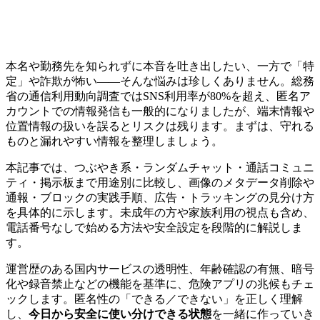
本名や勤務先を知られずに本音を吐き出したい、一方で「特
定」や詐欺が怖い——そんな悩みは珍しくありません。総務
省の通信利用動向調査ではSNS利用率が80%を超え、匿名ア
カウントでの情報発信も一般的になりましたが、端末情報や
位置情報の扱いを誤るとリスクは残ります。まずは、守れる
ものと漏れやすい情報を整理しましょう。
本記事では、つぶやき系・ランダムチャット・通話コミュニ
ティ・掲示板まで用途別に比較し、画像のメタデータ削除や
通報・ブロックの実践手順、広告・トラッキングの見分け方
を具体的に示します。未成年の方や家族利用の視点も含め、
電話番号なしで始める方法や安全設定を段階的に解説しま
す。
運営歴のある国内サービスの透明性、年齢確認の有無、暗号
化や録音禁止などの機能を基準に、危険アプリの兆候もチェ
ックします。匿名性の「できる／できない」を正しく理解
し、
今日から安全に使い分けできる状態
を一緒に作っていき