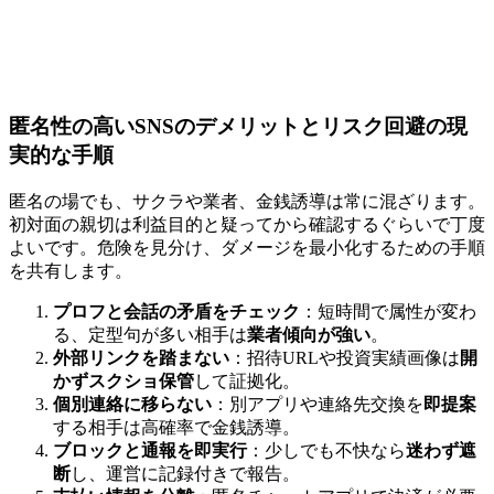
匿名性の高いSNSのデメリットとリスク回避の現
実的な手順
匿名の場でも、サクラや業者、金銭誘導は常に混ざります。
初対面の親切は利益目的と疑ってから確認するぐらいで丁度
よいです。危険を見分け、ダメージを最小化するための手順
を共有します。
プロフと会話の矛盾をチェック
：短時間で属性が変わ
る、定型句が多い相手は
業者傾向が強い
。
外部リンクを踏まない
：招待URLや投資実績画像は
開
かずスクショ保管
して証拠化。
個別連絡に移らない
：別アプリや連絡先交換を
即提案
する相手は高確率で金銭誘導。
ブロックと通報を即実行
：少しでも不快なら
迷わず遮
断
し、運営に記録付きで報告。