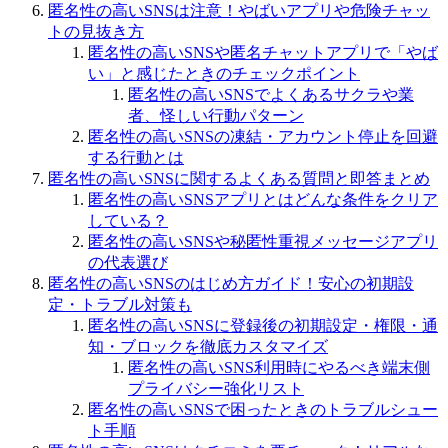
匿名性の高いSNSは注意！やばいアプリや危険チャッ
トの見抜き方
匿名性の高いSNSや匿名チャットアプリで「やば
い」と感じたときのチェックポイント
匿名性の高いSNSでよくあるサクラや業
者、怪しい行動パターン
匿名性の高いSNSの凍結・アカウント停止を回避
する行動とは
匿名性の高いSNSに関するよくある質問と即答まとめ
匿名性の高いSNSアプリとはどんな条件をクリア
している？
匿名性の高いSNSや秘匿性重視メッセージアプリ
の代表選び
匿名性の高いSNSのはじめ方ガイド！安心の初期設
定・トラブル対策も
匿名性の高いSNSに登録後の初期設定・権限・通
知・ブロックを徹底カスタマイズ
匿名性の高いSNS利用時にやるべき端末側
プライバシー強化リスト
匿名性の高いSNSで困ったときのトラブルシュー
ト手順