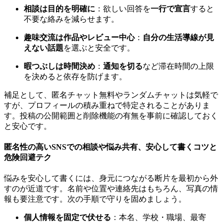
相談は目的を明確に
：欲しい回答を
一行で宣言
すると
不要な絡みを減らせます。
趣味交流は作品やレビュー中心
：
自分の生活導線が見
えない話題
を選ぶと安全です。
暇つぶしは時間決め
：
通知を切る
など滞在時間の上限
を決めると依存を防げます。
補足として、匿名チャット無料やランダムチャットは気軽で
すが、プロフィールの積み重ねで特定されることがありま
す。投稿の公開範囲と削除機能の有無を事前に確認しておく
と安心です。
匿名性の高いSNSでの相談や悩み共有、安心して書くコツと
危険回避テク
悩みを安心して書くには、身元につながる断片を最初から外
すのが近道です。名前や位置や連絡先はもちろん、写真の情
報も要注意です。次の手順で守りを固めましょう。
個人情報を固定で伏せる
：本名、学校・職場、最寄