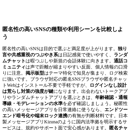
匿名性の高いSNSの種類や利用シーンを比較しよ
う
匿名性の高いSNSは目的で選ぶと満足度が上がります。
独り
言や共感重視のつぶやき系
は日記感覚で使いやすく、
ランダ
ムチャット
は暇つぶしや新規の会話体験に向きます。
通話コ
ミュニティ
は声で距離が縮まりやすい反面、個人情報の口滑
りに注意。
掲示板型
はテーマ特化で知見が集まり、ログ検索
に強いです。ブラウザ対応の匿名SNSブラウザや匿名チャッ
トWebはインストール不要で手軽ですが、
ログインなし設計
は荒らし対策の強度が鍵
になります。出会わないトークアプ
リやランダムチャットアプリを選ぶときは、
年齢確認・通報
導線・モデレーションの水準
を必ず確認しましょう。秘匿性
の高いメッセージアプリを日常連絡に使うなら、
エンドツー
エンド暗号化や端末ロック連携
の有無が判断材料です。日本
製メッセージアプリKizunaのように国内法準拠を明示するサ
ービスは、規約やサポート面で安心感があります。
匿名チャ